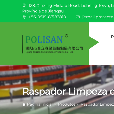
128, Xinxing Middle Road, Licheng Town, L
Província de Jiangsu
+86-0519-87182810
[email protecte
P
Raspador Limpeza 
Página Inicial
>
Produtos
>
Raspador Limpez