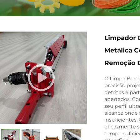
Limpador D
Metálica C
Remoção D
O Limpa Borda
precisão proje
detritos e part
apertados. Co
seu perfil ultr
alcance onde 
insuficientes
eficazmente s
tempo suficie