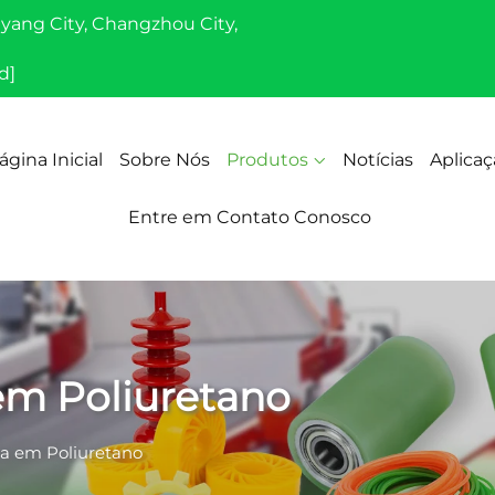
iyang City, Changzhou City,
d]
ágina Inicial
Sobre Nós
Produtos
Notícias
Aplicaç
Entre em Contato Conosco
em Poliuretano
a em Poliuretano