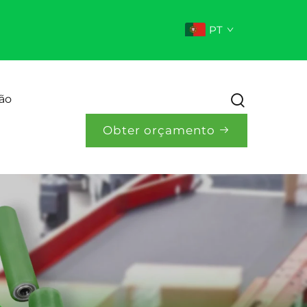
PT
ão
Obter orçamento