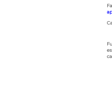
Fa
ap
Ca
F
es
ca