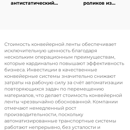
антистатический
роликов из
резиновый ролик для
полиуретана на
логистики,
заказ, прецизионные
поворотный ролик
направляющие
для маркировочной
ролики для
электрической
принтеров и
машины, применение
конвейеров,
Стоимость конвейерной ленты обеспечивает
в логистике и на
различной твердости
исключительную ценность благодаря
станках
и цветов,
нескольким операционным преимуществам,
качественный
которые кардинально повышают эффективность
резиновый ролик
бизнеса. Инвестиции в качественные
конвейерные системы значительно снижают
затраты на рабочую силу за счёт автоматизации
повторяющихся задач по перемещению
материалов, что делает стоимость конвейерной
ленты чрезвычайно обоснованной. Компании
отмечают немедленный рост
производительности, поскольку
автоматизированные транспортные системы
работают непрерывно, без усталости и