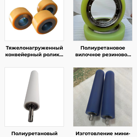
Тяжелонагруженный
Полиуретановое
конвейерный ролик с
вилочное резиновое
покрытием из
колесо, agv, тяжелые
полиуретана,
ходовые колеса,
производимый на
устойчивые к
заказ, бесшумное
давлению,
промышленное
износостойкие, с
резиновое
высокой упругостью
подшипниковое
колесо,
полиуретановое
резиновое колесо
Полиуретановый
Изготовление мини-