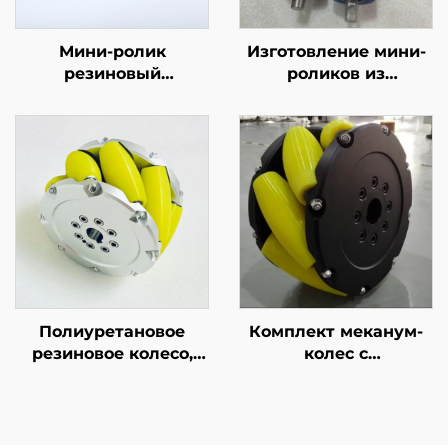
Мини-ролик
Изготовление мини-
резиновый
роликов из
диаметром 5–50 мм,
полиуретана на
маленький ролик для
заказ, прецизионные
принтера/конвейера
направляющие
ролики для
принтеров и
конвейеров,
различной твердости
и цветов,
качественный
резиновый ролик
Полиуретановое
Комплект меканум-
резиновое колесо,
колес с
всенаправленные
полиуретановым
ролики,
покрытием,
фрезерованные
тихоходные
шведские колеса из
всенаправленные