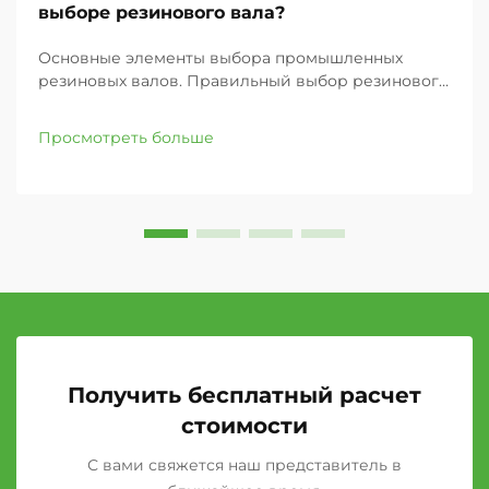
выборе резинового вала?
Основные элементы выбора промышленных
резиновых валов. Правильный выбор резинового
вала для вашего промышленного применения
может значительно повлиять на эффективность
Просмотреть больше
работы, качество продукции и общую
производительность. Независимо от того, заняты
ли вы в полиграфии...
Получить бесплатный расчет
стоимости
С вами свяжется наш представитель в