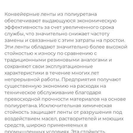
полиуретана для
приводные колеса
автоматизированных
для мобильных
Конвейерные ленты из полиуретана
транспортных
роботов,
обеспечивают выдающуюся экономическую
средств (AGV), PU
противоскользящие,
эффективность за счет увеличенного срока
износостойкие, на
службы, что значительно снижает частоту
заказ
замены и связанные с этим затраты на простои.
Эти ленты обладают значительно более высокой
стойкостью к износу по сравнению с
традиционными резиновыми аналогами и
сохраняют свои эксплуатационные
характеристики в течение многих лет
непрерывной работы. Предприятия получают
существенную экономию на расходах на
техническое обслуживание благодаря
превосходной прочности материалов на основе
полиуретана. Исключительная химическая
стойкость защищает ленты от разрушения под
воздействием масел, растворителей и моющих
средств, широко применяемых в
промышленных условиях. Эта стойкость