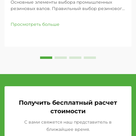
Основные элементы выбора промышленных
резиновых валов. Правильный выбор резинового
вала для вашего промышленного применения
может значительно повлиять на эффективность
Просмотреть больше
работы, качество продукции и общую
производительность. Независимо от того, заняты
ли вы в полиграфии...
Получить бесплатный расчет
стоимости
С вами свяжется наш представитель в
ближайшее время.