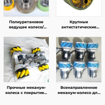
Полиуретановое
Крупные
ведущее колесо/
антистатические
фрикционное колесо/
полиуретановые
тяговое колесо/
резиновые ролики
измерительное
для логистических и
колесо
маркировочных
машин, ролики из
полиуретановой
резины
Прочные меканум-
Всенаправленное
колеса с покрытием
меканум-колесо для
из полиуретана,
AGV, материал —
устойчивые к
полиуретан (PU),