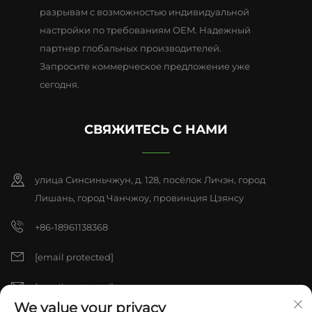
разрывам с возможностью индивидуальной
настройки по требованиям OEM. Надежный
партнер глобальных производителей.
Запросите коммерческое предложение уже
сегодня.
СВЯЖИТЕСЬ С НАМИ
улица Синсиньчжун, д. 128, посёлок Личэн, город
Лишань, город Чанчжоу, провинция Цзянсу
+86-18961138368
[email protected]
[email protected]
We value your privacy