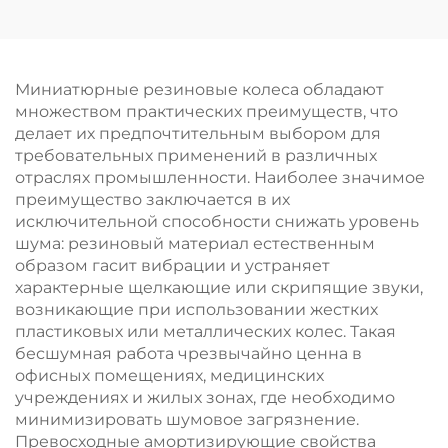
всенаправленное
истиранию, для
полиуретановое
всенаправленного
резиновое колесо,
перемещения, на
индивидуальное
заказ
Миниатюрные резиновые колеса обладают
обслуживание
множеством практических преимуществ, что
делает их предпочтительным выбором для
требовательных применений в различных
отраслях промышленности. Наиболее значимое
преимущество заключается в их
исключительной способности снижать уровень
шума: резиновый материал естественным
образом гасит вибрации и устраняет
характерные щелкающие или скрипящие звуки,
возникающие при использовании жестких
пластиковых или металлических колес. Такая
бесшумная работа чрезвычайно ценна в
офисных помещениях, медицинских
учреждениях и жилых зонах, где необходимо
минимизировать шумовое загрязнение.
Превосходные амортизирующие свойства