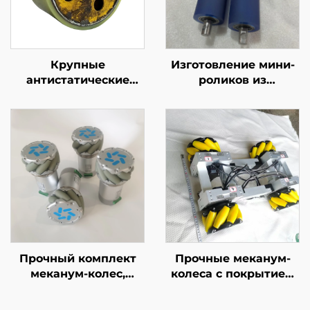
Крупные
Изготовление мини-
антистатические
роликов из
полиуретановые
полиуретана на
резиновые ролики
заказ, прецизионные
для логистических и
направляющие
маркировочных
ролики для
машин, ролики из
принтеров и
полиуретановой
конвейеров,
резины
различной твердости
и цветов,
качественный
резиновый ролик
Прочный комплект
Прочные меканум-
меканум-колес,
колеса с покрытием
устойчивое к
из полиуретана,
истиранию,
устойчивые к