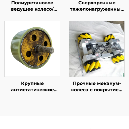
Полиуретановое
Сверхпрочные
ведущее колесо/
тяжелонагруженные
фрикционное колесо/
промышленные
тяговое колесо/
полиуретановые
измерительное
колеса, поворотные
колесо
колеса для
оборудования и
тележек, услуга
индивидуальной
резки
Крупные
Прочные меканум-
антистатические
колеса с покрытием
полиуретановые
из полиуретана,
резиновые ролики
устойчивые к
для логистических и
истиранию, для
маркировочных
всенаправленного
машин, ролики из
перемещения, на
полиуретановой
заказ