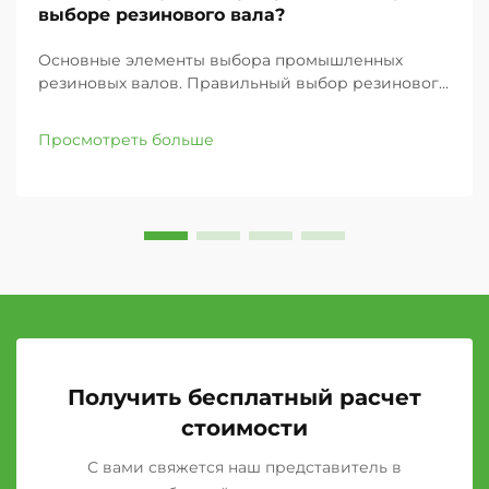
выборе резинового вала?
Основные элементы выбора промышленных
резиновых валов. Правильный выбор резинового
вала для вашего промышленного применения
может значительно повлиять на эффективность
Просмотреть больше
работы, качество продукции и общую
производительность. Независимо от того, заняты
ли вы в полиграфии...
Получить бесплатный расчет
стоимости
С вами свяжется наш представитель в