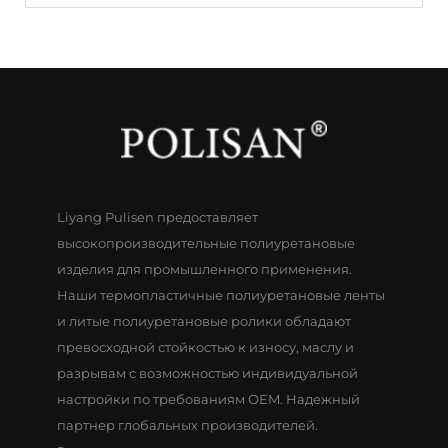
Liyang Pulisen предоставляет
высокопроизводительные полиуретановые
изделия для промышленного применения.
Наши термопластичные полиуретановые ленты
и литые полиуретановые ролики обладают
превосходной стойкостью к износу, маслу и
разрывам с возможностью индивидуальной
настройки по требованиям OEM. Надежный
партнер глобальных производителей.