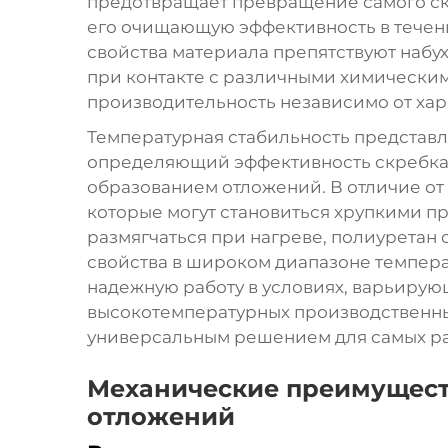
предотвращает превращение самого скр
его очищающую эффективность в течен
свойства материала препятствуют набу
при контакте с различными химически
производительность независимо от хар
Температурная стабильность представ
определяющий эффективность скребка 
образованием отложений. В отличие от
которые могут становиться хрупкими п
размягчаться при нагреве, полиурета
свойства в широком диапазоне темпера
надежную работу в условиях, варьиру
высокотемпературных производственных
универсальным решением для самых р
Механические преимущест
отложений