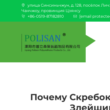
улица Синсиньчжун, д. 128, посёлок Лич
Чанчжоу, провинция Цзянсу
+86-0519-87182810
[email protecte
Почему Скребок
Злейший