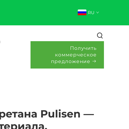
RU
и
Получить
коммерческое
предложение
етана Pulisen —
териала.