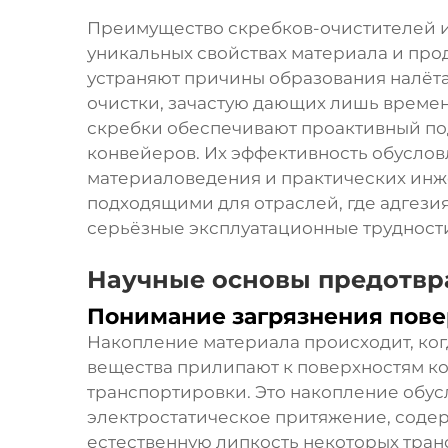
Преимущество скребков-очистителей из
уникальных свойствах материала и пр
устраняют причины образования налёта
очистки, зачастую дающих лишь време
скребки обеспечивают проактивный по
конвейеров. Их эффективность обусло
материаловедения и практических инж
подходящими для отраслей, где адгези
серьёзные эксплуатационные трудност
Научные основы предотвр
Понимание загрязнения пове
Накопление материала происходит, ког
вещества прилипают к поверхностям к
транспортировки. Это накопление обу
электростатическое притяжение, содер
естественную липкость некоторых тра