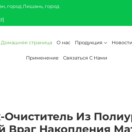
эн, город Лишань, город
d]
Домашняя страница
О нас
Продукция
Новост
Применение
Связаться С Нами
-Очиститель Из Полиур
 Враг Накопления Ма